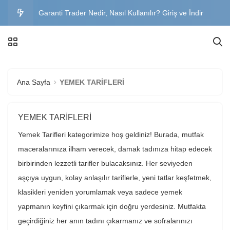
Garanti Trader Nedir, Nasıl Kullanılır? Giriş ve İndir
Garanti BBVA Genel Müdürlük Adres, İletişim ve İş
İlanları
Büyük Abant Oteli Fiyatları, Yorumlar ve Yol Tarifi
Ana Sayfa
YEMEK TARİFLERİ
Sınavsız İkinci Üniversite Bölümleri 2026 – Başvuru
Şartları, Kayıt Tarihleri ve Üniversiteler
Trakya Üniversitesi OBS Öğrenci Girişi – Şifre
YEMEK TARİFLERİ
Yemek Tarifleri kategorimize hoş geldiniz! Burada, mutfak
Değiştirme, Mail ve OİBS Rehberi
maceralarınıza ilham verecek, damak tadınıza hitap edecek
birbirinden lezzetli tarifler bulacaksınız. Her seviyeden
aşçıya uygun, kolay anlaşılır tariflerle, yeni tatlar keşfetmek,
klasikleri yeniden yorumlamak veya sadece yemek
yapmanın keyfini çıkarmak için doğru yerdesiniz. Mutfakta
geçirdiğiniz her anın tadını çıkarmanız ve sofralarınızı