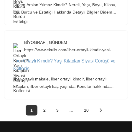
Didem Arslan Yılmaz Kimdir? Nereli, Yaşı, Boyu, Kilosu,
Eşi, Burcu ve Estetiği Hakkında Detaylı Bilgiler Didem
Arslan Yılmaz kimdir? Ekranların deneyimli haber spikeri
ve sunucusu, yıllardır gazetecilikte iz bırakan isim. 51
yaşındaki Didem Arslan Yılmaz, Sivas kökenli bir aileden
gelip İstanbul’da büyüyen, Oğlak burcunun disiplinli
BİYOGRAFİ
,
GÜNDEM
temsilcisi. Boyu, kilosu, eşi Kürşat Yılmaz ve kızı Mina ile
https://www.ekulis.com/ilber-ortayli-kimdir-yasi-
kitaplari-siyasi-gorusu-ve-koftecisi.html
[…]
İlber Ortaylı Kimdir? Yaşı Kitapları Siyasi Görüşü ve
Köftecisi
ilber ortaylı makale, ilber ortaylı kimdir, ilber ortaylı
kitapları, ilber ortaylı kaç yaşında. Konular hakkında
bilgileri bu yazımızda bulabilirsiniz. İlber Ortaylı Kimdir?
Yaşı, Kitapları, Siyasi Görüşü ve Köftecisi Türkiye’nin en
tanınmış tarihçilerinden biri olan Prof. Dr. İlber Ortaylı,
1
2
3
…
10
hem akademik çalışmaları hem de televizyon
programlarında yaptığı yorumlarla geniş bir kitle
tarafından tanınmaktadır. Kendine özgü üslubu, […]