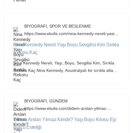
rolüyle tanınan, Oscar adayı olmuş bir Hollywood
yıldızıdır. Kariyeri boyunca Scarlett Johansson filmleri
arasında bağımsız yapımlardan blockbuster’lara kadar
geniş bir yelpaze yer almaktadır. Scarlett Johansson’ın
BİYOGRAFİ
,
SPOR VE BESLENME
Boyu Kaçtır? Scarlett Johansson’ın boyu 1.60 metredir
https://www.ekulis.com/nina-kennedy-nereli-yasi-
boyu-sevgilisi-kim-sirikla-rekoru-kac.html
(yaklaşık 5 ft 3 in). Bu boy, Hollywood […]
Nina Kennedy Nereli Yaşı Boyu Sevgilisi Kim Sırıkla
Rekoru Kaç
Nina Kennedy Nereli, Yaşı, Boyu, Sevgilisi Kim, Sırıkla
Rekoru Kaç Nina Kennedy, Avustralyalı bir sırıkla atlama
atleti olup, 2023 Dünya Şampiyonası’nda altın madalya
kazanmış ve 2024 Paris Olimpiyatları’nda da altın
madalyanın sahibi olmuştur. Atletizm dünyasında hızla
yükselen bir isim olarak, Nina Kennedy rekor
BİYOGRAFİ
,
GÜNDEM
dereceleriyle dikkat çekmektedir. Nina Kennedy Nereli?
https://www.ekulis.com/didem-arslan-yilmaz-
kimdir-yasi-boyu-kilosu-esi-burcu-estetigi.html
Nina Kennedy, Avustralya’nın Busselton şehrinde
Didem Arslan Yılmaz Kimdir? Yaşı Boyu Kilosu Eşi
doğmuş […]
Burcu Estetiği