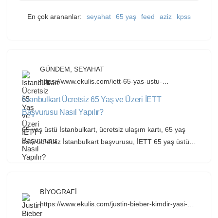
En çok arananlar:
seyahat
65 yaş
feed
aziz
kpss
GÜNDEM
,
SEYAHAT
https://www.ekulis.com/iett-65-yas-ustu-
istanbulkart-nereden-ve-nasil-alinir.html
İstanbulkart Ücretsiz 65 Yaş ve Üzeri İETT
Başvurusu Nasıl Yapılır?
65 yaş üstü İstanbulkart, ücretsiz ulaşım kartı, 65 yaş
üstü ücretsiz İstanbulkart başvurusu, İETT 65 yaş üstü
kart nereden alınır, 65 yaş üstü İstanbulkart başvuru
formu, 65 yaş üstü İstanbulkart nasıl alınır, İstanbulkart
başvuru merkezleri. Konular hakkında bilgileri bu
yazımızda bulabilirsiniz. İETT 65 Yaş Üstü İstanbulkart
BİYOGRAFİ
Nereden Alınır? İstanbul’da yaşayan 65 yaş üzeri
https://www.ekulis.com/justin-bieber-kimdir-yasi-
boyu-nereli-sarkilari-ve-selena-gomez-ile-
bireyler için […]