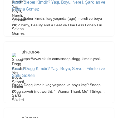
Justin Bieber Kimdir? Yaşı, Boyu, Nereli, Şarkıları ve
iliskisi.html
Selena Gomez
Justin Bieber kimdir, kaç yaşında (age), nereli ve boyu
kaç? Baby, Beauty and a Beat ve One Less Lonely Girl
şarkı sözleri Türkçe anlamı ile Selena Gomez süreci
rehberimizde. Justin Bieber Kimdir? Pop Müziğin
Küresel İkonu Justin Bieber (tam adıyla Justin Drew
Bieber), 1 Mart 1994 tarihinde Kanada’da dünyaya
BİYOGRAFİ
gelen dünyaca ünlü pop ve R&B […]
https://www.ekulis.com/snoop-dogg-kimdir-yasi-
boyu-serveti-filmleri-ve-sarki-sozleri.html
Snoop Dogg Kimdir? Yaşı, Boyu, Serveti, Filmleri ve
Şarkı Sözleri
Snoop Dogg kimdir, kaç yaşında ve boyu kaç? Snoop
Dogg serveti (net worth), “I Wanna Thank Me” Türkçe
sözleri, efsanevi dansı ve filmleri bu rehberde. Snoop
Dogg Kimdir? “West Coast” Hip-Hop Efsanesi Snoop
Dogg (gerçek adıyla Calvin Cordozar Broadus Jr.), 20
Ekim 1971 doğumlu Amerikalı rapçi, prodüktör, oyuncu