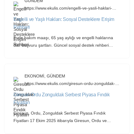
GÜNDEM
ve iş insanıdır. Dr. Dre tarafından keşfedilen […]
https://www.ekulis.com/engelli-ve-yasli-haklari-
sosyal-desteklere-erisim-rehberi.html
Engelli ve Yaşlı Hakları: Sosyal Desteklere Erişim
Rehberi
Evde bakım maaşı, 65 yaş aylığı ve engelli haklarına
dair başvuru şartları. Güncel sosyal destek rehberi
ekulis’te. Engelli ve Yaşlı Hakları Rehberi: Sosyal
Desteklere Erişim ve Başvuru Protokolleri Devletin
sağladığı sosyal destekler, sadece bir yardım değil,
vatandaşlık hakkıdır. 2026 yılı itibarıyla güncellenen
EKONOMİ
,
GÜNDEM
destek paketlerine ve bu yardımların bürokratik başvuru
https://www.ekulis.com/giresun-ordu-zonguldak-
serbest-piyasa-findik-fiyatlari.html
yollarına dair rehberimiz aşağıdadır. 1. Engelli […]
Giresun Ordu Zonguldak Serbest Piyasa Fındık
Fiyatları
Giresun, Ordu, Zonguldak Serbest Piyasa Fındık
Fiyatları 17 Ekim 2025 itibarıyla Giresun, Ordu ve
Zonguldak’taki serbest piyasa fındık fiyatları kilogram