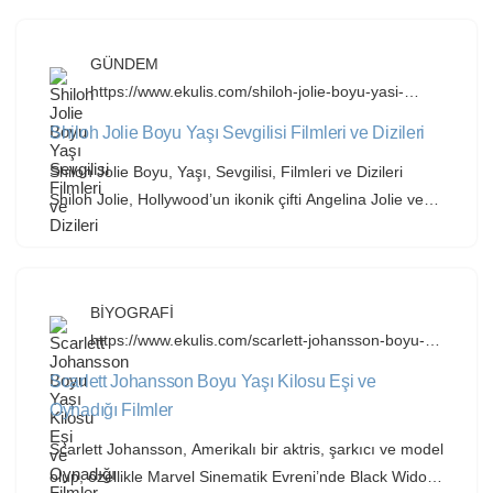
başına 345-352 TL aralığında seyretmektedir. En
yüksek ortalama fiyat 352 TL ile Giresun’da
gerçekleşirken, Ordu 349 TL ve Zonguldak 345 TL ile
GÜNDEM
takip etmektedir. Bu fiyatlar, rekolte beklentileri ve
https://www.ekulis.com/shiloh-jolie-boyu-yasi-
sevgilisi-filmleri-ve-dizileri.html
ihracat talebiyle hafif yükseliş eğilimindedir. Giresun […]
Shiloh Jolie Boyu Yaşı Sevgilisi Filmleri ve Dizileri
Shiloh Jolie Boyu, Yaşı, Sevgilisi, Filmleri ve Dizileri
Shiloh Jolie, Hollywood’un ikonik çifti Angelina Jolie ve
Brad Pitt’in biyolojik kızı olup, 2006 doğumlu genç bir
bireydir. Kamuoyunda dans tutkusu, cinsiyet kimliği
ifadeleri ve ailesinin magazin gündemiyle bilinen Shiloh
Jolie, Brad Pitt kızı olarak sıkça aranan bir isimdir. Shiloh
BİYOGRAFİ
Jolie’nin Boyu ve Yaşı Kaçtır? Shiloh Jolie, […]
https://www.ekulis.com/scarlett-johansson-boyu-
yasi-kilosu-esi-ve-oynadigi-filmler.html
Scarlett Johansson Boyu Yaşı Kilosu Eşi ve
Oynadığı Filmler
Scarlett Johansson, Amerikalı bir aktris, şarkıcı ve model
olup, özellikle Marvel Sinematik Evreni’nde Black Widow