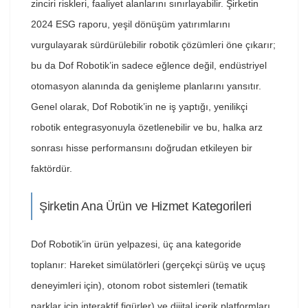
zinciri riskleri, faaliyet alanlarını sınırlayabilir. Şirketin
2024 ESG raporu, yeşil dönüşüm yatırımlarını
vurgulayarak sürdürülebilir robotik çözümleri öne çıkarır;
bu da Dof Robotik’in sadece eğlence değil, endüstriyel
otomasyon alanında da genişleme planlarını yansıtır.
Genel olarak, Dof Robotik’in ne iş yaptığı, yenilikçi
robotik entegrasyonuyla özetlenebilir ve bu, halka arz
sonrası hisse performansını doğrudan etkileyen bir
faktördür.
Şirketin Ana Ürün ve Hizmet Kategorileri
Dof Robotik’in ürün yelpazesi, üç ana kategoride
toplanır: Hareket simülatörleri (gerçekçi sürüş ve uçuş
deneyimleri için), otonom robot sistemleri (tematik
parklar için interaktif figürler) ve dijital içerik platformları