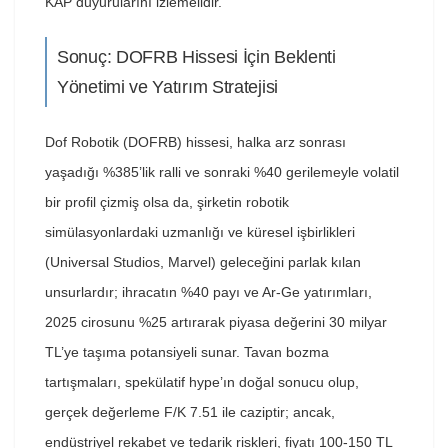
KAP duyurularını izlemelidir.
Sonuç: DOFRB Hissesi İçin Beklenti
Yönetimi ve Yatırım Stratejisi
Dof Robotik (DOFRB) hissesi, halka arz sonrası
yaşadığı %385’lik ralli ve sonraki %40 gerilemeyle volatil
bir profil çizmiş olsa da, şirketin robotik
simülasyonlardaki uzmanlığı ve küresel işbirlikleri
(Universal Studios, Marvel) geleceğini parlak kılan
unsurlardır; ihracatın %40 payı ve Ar-Ge yatırımları,
2025 cirosunu %25 artırarak piyasa değerini 30 milyar
TL’ye taşıma potansiyeli sunar. Tavan bozma
tartışmaları, spekülatif hype’ın doğal sonucu olup,
gerçek değerleme F/K 7.51 ile caziptir; ancak,
endüstriyel rekabet ve tedarik riskleri, fiyatı 100-150 TL