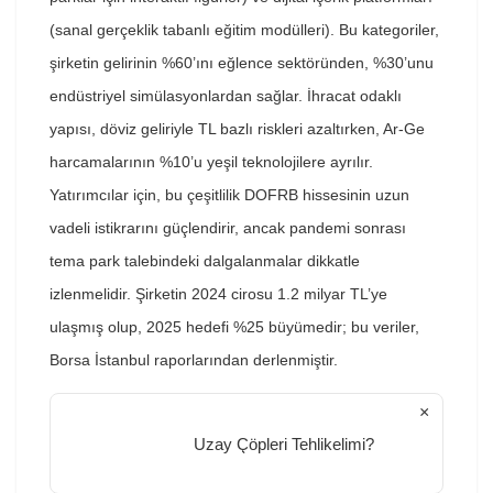
(sanal gerçeklik tabanlı eğitim modülleri). Bu kategoriler,
şirketin gelirinin %60’ını eğlence sektöründen, %30’unu
endüstriyel simülasyonlardan sağlar. İhracat odaklı
yapısı, döviz geliriyle TL bazlı riskleri azaltırken, Ar-Ge
harcamalarının %10’u yeşil teknolojilere ayrılır.
Yatırımcılar için, bu çeşitlilik DOFRB hissesinin uzun
vadeli istikrarını güçlendirir, ancak pandemi sonrası
tema park talebindeki dalgalanmalar dikkatle
izlenmelidir. Şirketin 2024 cirosu 1.2 milyar TL’ye
ulaşmış olup, 2025 hedefi %25 büyümedir; bu veriler,
Borsa İstanbul raporlarından derlenmiştir.
×
Uzay Çöpleri Tehlikelimi?