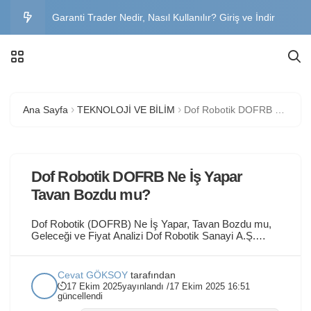
Garanti Trader Nedir, Nasıl Kullanılır? Giriş ve İndir
Garanti BBVA Genel Müdürlük Adres, İletişim ve İş
İlanları
Büyük Abant Oteli Fiyatları, Yorumlar ve Yol Tarifi
Ana Sayfa
TEKNOLOJİ VE BİLİM
Dof Robotik DOFRB Ne İş Yapar Tavan Bozdu mu?
Sınavsız İkinci Üniversite Bölümleri 2026 – Başvuru
Şartları, Kayıt Tarihleri ve Üniversiteler
Trakya Üniversitesi OBS Öğrenci Girişi – Şifre
Dof Robotik DOFRB Ne İş Yapar
Değiştirme, Mail ve OİBS Rehberi
Tavan Bozdu mu?
Dof Robotik (DOFRB) Ne İş Yapar, Tavan Bozdu mu,
Geleceği ve Fiyat Analizi Dof Robotik Sanayi A.Ş.
(DOFRB), otonom robot sistemleri, hareket
simülatörleri ve dijital deneyim teknolojileri geliştiren bir
teknoloji şirketidir; özellikle tema parkları, eğlence
Cevat GÖKSOY
tarafından
sektörü ve endüstriyel simülasyonlar için yenilikçi
17 Ekim 2025
yayınlandı /
17 Ekim 2025 16:51
çözümler üretir. Halka arz sonrası (Eylül 2025)
güncellendi
DOFRB hissesi,...