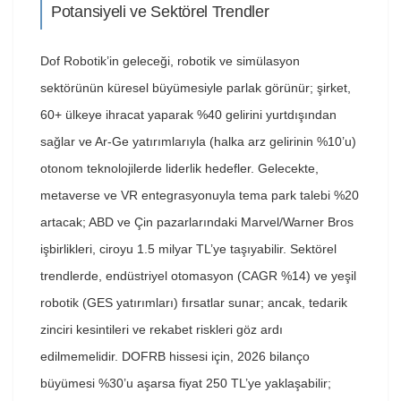
Potansiyeli ve Sektörel Trendler
Dof Robotik’in geleceği, robotik ve simülasyon
sektörünün küresel büyümesiyle parlak görünür; şirket,
60+ ülkeye ihracat yaparak %40 gelirini yurtdışından
sağlar ve Ar-Ge yatırımlarıyla (halka arz gelirinin %10’u)
otonom teknolojilerde liderlik hedefler. Gelecekte,
metaverse ve VR entegrasyonuyla tema park talebi %20
artacak; ABD ve Çin pazarlarındaki Marvel/Warner Bros
işbirlikleri, ciroyu 1.5 milyar TL’ye taşıyabilir. Sektörel
trendlerde, endüstriyel otomasyon (CAGR %14) ve yeşil
robotik (GES yatırımları) fırsatlar sunar; ancak, tedarik
zinciri kesintileri ve rekabet riskleri göz ardı
edilmemelidir. DOFRB hissesi için, 2026 bilanço
büyümesi %30’u aşarsa fiyat 250 TL’ye yaklaşabilir;