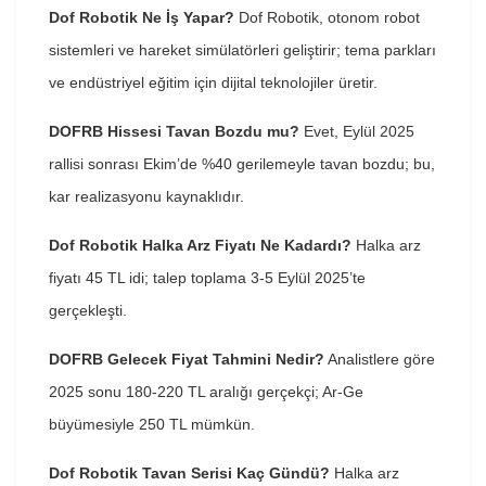
Dof Robotik Ne İş Yapar?
Dof Robotik, otonom robot
sistemleri ve hareket simülatörleri geliştirir; tema parkları
ve endüstriyel eğitim için dijital teknolojiler üretir.
DOFRB Hissesi Tavan Bozdu mu?
Evet, Eylül 2025
rallisi sonrası Ekim’de %40 gerilemeyle tavan bozdu; bu,
kar realizasyonu kaynaklıdır.
Dof Robotik Halka Arz Fiyatı Ne Kadardı?
Halka arz
fiyatı 45 TL idi; talep toplama 3-5 Eylül 2025’te
gerçekleşti.
DOFRB Gelecek Fiyat Tahmini Nedir?
Analistlere göre
2025 sonu 180-220 TL aralığı gerçekçi; Ar-Ge
büyümesiyle 250 TL mümkün.
Dof Robotik Tavan Serisi Kaç Gündü?
Halka arz