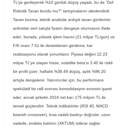
TL’ye gerileyerek %10 günlük düşüş yaşadı, bu da “Dof
Robotik Tavan bozdu mu?” tartışmalarını alevlendirdi.
Tavan bozma, teknik analizde ardışık tavan günlerinin
ardından sert satışla fiyatın dengeye oturmasını ifade
eder; burada, yüksek işlem hacmi (21 milyar TL/gün) ve
F/K oranı 7.51 ile desteklenen gerileme, kar
realizasyonu olarak yorumlanır. Piyasa değeri 22.23
milyar TL’ye ulaşan hisse, volatilite beta’sı 3.40 ile riskli
bir profil çizer; haftalık %38.49 düşüş, aylık %96.20
artışla dengelenir. Yatırımcılar için, bu performans
spekülatif bir ralli sonrası konsolidasyon evresini işaret
eder, ancak şirketin 2024 net karı 175 milyon TL ile
temeli güçlendirir. Teknik indikatörler (RSI 40, MACD
bearish crossover), kısa vadeli baskıyı doğrular; uzun
vadede, endeks katılımı (XKTUM) istikrar sağlar.