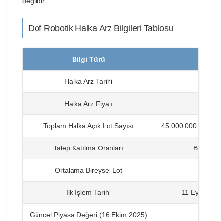
değildir.
Dof Robotik Halka Arz Bilgileri Tablosu
Bilgi Türü
Halka Arz Tarihi
3-5 Ey
Halka Arz Fiyatı
45 T
Toplam Halka Açık Lot Sayısı
45.000.000 lot (30
Talep Katılma Oranları
Bireysel:
Ortalama Bireysel Lot
İlk İşlem Tarihi
11 Eylül 202
Güncel Piyasa Değeri (16 Ekim 2025)