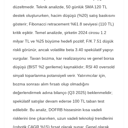
düzeltmedir. Teknik analizde, 50 günlük SMA 120 TL
destek oluştururken, hacim düşüşü (%20) satış baskısını
gösterir; Fibonacci retracement %61.8 seviyesi (110 TL)
kritik eşiktir. Temel analizde, şirketin 2024 cirosu 1.2
milyar TL ve %25 büyüme hedefi pozitif; F/K 7.51 düşük
riskli görünür, ancak volatilite beta 3.40 spekülatif yapıyı
vurgular. Tavan bozma, kar realizasyonu ve genel borsa
düşüşü (BIST %2 gerileme) kaynaklıdır; RSI 40 oversold
sinyali toparlanma potansiyeli verir. Yatırımcılar için,
bozma sonrası alım fırsatı olup olmadığını
değerlendirmek adına bilanço (Q3 2025) beklenmelidir;
spekülatif satışlar devam ederse 100 TL taban test
edilebilir. Bu analiz, DOFRB hissesinin kısa vadeli
risklerini öne çıkarırken, uzun vadeli teknoloji trendlerini
(robotik CAGR %15) fırsat olarak sunar. Genel olarak,