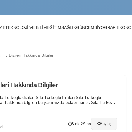
in Nedenleri
NME
TEKNOLOJİ VE BİLİM
EĞİTİM
SAĞLIK
GÜNDEM
BİYOGRAFİ
EKONO
ve Yaptırımlar
latım
 Tv Dizileri Hakkında Bilgiler
leri Hakkında Bilgiler
a Türkoğlu dizileri,Sıla Türkoğlu filmleri,Sıla Türkoğlu
lar hakkında bilgileri bu yazımızda bulabilirsiniz. Sıla Türkoğlu
ornova ilçesinde doğmuş bir Türk oyuncudur. Kariyerine genç
n bir...
3 dk 29 sn
Paylaş
di