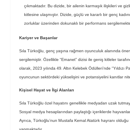
çıkmaktadır. Bu dizide, bir ailenin karmaşık ilişkileri ve giz
kitlesine ulaşmıştır. Dizide, güçlü ve kararlı bir genç kadı
zorluklar üzerinden dokunaklı bir performans sergilemekte
Kariyer ve Başarılar
Sıla Türkoğlu, genç yaşına rağmen oyunculuk alanında öneml
sergilemiştir. Özellikle “Emanet” dizisi ile geniş kitleler tara
olarak, 2023 yılında 49. Altın Kelebek Ödülleri’nde “Yıldızı P
oyuncunun sektördeki yükselişini ve potansiyelini kanıtlar nite
Kişisel Hayat ve İlgi Alanları
Sıla Türkoğlu özel hayatını genellikle medyadan uzak tutmayı 
Sosyal medya hesaplarından paylaştığı içeriklerde hayvanlarla
Ayrıca, Türkoğlu’nun Mustafa Kemal Atatürk hayranı olduğu bi
yapmaktadır.