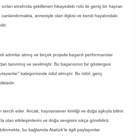
li sırları etrafında şekillenen hikayedeki rolü ile geniş bir hayran
nı canlandırmakta, annesiyle olan ilişkisi ve kendi hayatındaki
dir.
i adımlar atmış ve birçok projede başarılı performanslar
fından tanınmış ve sevilmiştir. Bu başarısının bir göstergesi
arlayanlar” kategorisinde ödül almıştır. Bu ödül, genç
liktedir.
tercih eder. Ancak, hayvansever kimliği ve doğa aşkıyla bilinir.
 olan etkileşimlerini ve doğa sevgisini sıkça görebiliriz.
linmekte, bu bağlamda Atatürk’le ilgili paylaşımlar