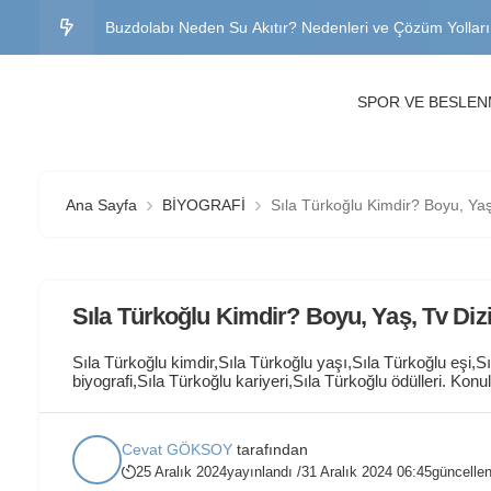
Buzdolabı Neden Su Akıtır? Nedenleri ve Çözüm Yolları
Klima Neden Su Akıtır? İç ve Dış Üniteden Su Gelmesin
SPOR VE BESLE
Muayenesiz Araç Cezası 2026 Ne Kadar? Güncel Ceza 
Instagram Keşfet Sıfırlama Nasıl Yapılır? Adım Adım An
Ana Sayfa
BİYOGRAFİ
Sıla Türkoğlu Kimdir? Boyu, Yaş,
Telefon Wi-Fi’ye Bağlanmıyor: Kesin Çözüm Yöntemleri
Sıla Türkoğlu Kimdir? Boyu, Yaş, Tv Dizi
Sıla Türkoğlu kimdir,Sıla Türkoğlu yaşı,Sıla Türkoğlu eşi,Sıl
biyografi,Sıla Türkoğlu kariyeri,Sıla Türkoğlu ödülleri. Konu
Kimdir? Sıla Türkoğlu, 18 Nisan 1999 tarihinde İzmir’in B
yaşta başlamış ve kısa sürede Türk televizyonlarında tanına
Cevat GÖKSOY
tarafından
25 Aralık 2024
yayınlandı /
31 Aralık 2024 06:45
güncellen