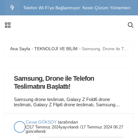
Telefon Wi-Fi’ye Bağlanmıyor: Kesin Çözüm Yöntemleri
WhatsApp İki Telefonda Kullanma Nasıl Yapılır? Adım
Adım Anlatım
Telefon Neden Isınır? Aşırı Isınma Nedenleri ve
Ana Sayfa
TEKNOLOJİ VE BİLİM
Samsung, Drone ile Telefon Teslimatını Başlattı!
Çözümleri
Instagram Hesabı Geri Alma Formu: Çalınan ve Silinen
Instagram Aktifliği Kapatmak Nasıl Olur? iOS ve Android
Samsung, Drone ile Telefon
Teslimatını Başlattı!
Samsung drone teslimatı, Galaxy Z Fold6 drone
teslimatı, Galaxy Z Flip6 drone teslimatı, Samsung
Unpacked etkinliği, Samsung yapay zeka teslimat.
Konular hakkında bilgileri bu yazımızda bulabilirsiniz.
Samsung, teknolojideki yenilikçi hamlelerine bir
Cevat GÖKSOY
tarafından
yenisini daha ekledi. Geçtiğimiz hafta düzenlenen
17 Temmuz 2024
yayınlandı /
17 Temmuz 2024 06:27
Unpacked etkinliğinde tanıtılan Galaxy Z Fold6 ve Z
güncellendi
Flip6 modelleri, Kore’de drone ile...