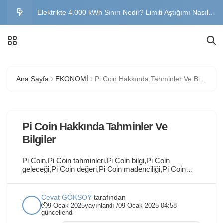
Elektrikte 4.000 kWh Sınırı Nedir? Limiti Aştığımı Nasıl
Öğrenirim?
Son Kaynak Tedarik Tarifesi Nedir? 2026 SKTT Sınırı ve
Hesaplama
Elektrik Faturası Devlet Desteği 2026: Kimler
Ana Sayfa
EKONOMİ
Pi Coin Hakkında Tahminler Ve Bilgiler
Yararlanabilir?
Yatay Geçiş Nasıl Yapılır? Şartları, Başvuru Tarihleri ve
Belgeler
Buzdolabı Neden Su Akıtır? Nedenleri ve Çözüm Yolları
Pi Coin Hakkında Tahminler Ve
Bilgiler
Pi Coin,Pi Coin tahminleri,Pi Coin bilgi,Pi Coin
geleceği,Pi Coin değeri,Pi Coin madenciliği,Pi Coin
yatırımı,Pi Coin güncel durum. Konular hakkında
bilgileri bu yazımızda bulabilirsiniz. Pi Davet Kodu:
cevatgoksoy Pi Coin Hakkında Tahminler ve Bilgiler
Cevat GÖKSOY
tarafından
Kriptoda Makas Farkı Olmadan Gram Altın Almak
9 Ocak 2025
yayınlandı /
09 Ocak 2025 04:58
GRAMG × Kripto para dünyasının en dikkat çeken
güncellendi
projelerinden biri...