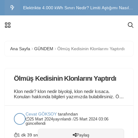
Elektrikte 4.000 kWh Sınırı Nedir? Limiti Aştığımı Nasıl
Öğrenirim?
Son Kaynak Tedarik Tarifesi Nedir? 2026 SKTT Sınırı ve
Hesaplama
Elektrik Faturası Devlet Desteği 2026: Kimler
Ana Sayfa
GÜNDEM
Ölmüş Kedisinin Klonlarını Yaptırdı
Yararlanabilir?
Yatay Geçiş Nasıl Yapılır? Şartları, Başvuru Tarihleri ve
Belgeler
Buzdolabı Neden Su Akıtır? Nedenleri ve Çözüm Yolları
Ölmüş Kedisinin Klonlarını Yaptırdı
Klon nedir? klon nedir biyoloji, klon nedir kısaca.
Konuları hakkında bilgileri yazımızda bulabilirsiniz. Ölü
Kedinin DNA’sından Klonlar Yapıldı: Evcil Hayvan
Klonlamasının Yankıları Kanadalı bir kadın, ölmüş
kedisinin DNA’sını kullanarak Teksas’taki bir
Cevat GÖKSOY
tarafından
biyoteknoloji şirketinden klonlarını yaptırdı. Bu olay,
25 Mart 2024
yayınlandı /
25 Mart 2024 03:06
genetik kopyalama teknolojisinin evcil hayvan sahipleri
güncellendi
arasında yarattığı ilgiyi ve etik tartışmaları yeniden...
1 dk 39 sn
Paylaş