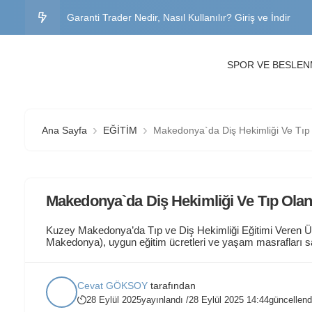
Garanti Trader Nedir, Nasıl Kullanılır? Giriş ve İndir
Garanti BBVA Genel Müdürlük Adres, İletişim ve İş İlanl
SPOR VE BESLE
Büyük Abant Oteli Fiyatları, Yorumlar ve Yol Tarifi
Sınavsız İkinci Üniversite Bölümleri 2026 – Başvuru Şartla
Ana Sayfa
EĞİTİM
Makedonya`da Diş Hekimliği Ve Tıp 
Trakya Üniversitesi OBS Öğrenci Girişi – Şifre Değiştir
Makedonya`da Diş Hekimliği Ve Tıp Olan 
Kuzey Makedonya’da Tıp ve Diş Hekimliği Eğitimi Veren Ü
Makedonya), uygun eğitim ücretleri ve yaşam masrafları say
eğitimi almak isteyenlerin en çok tercih ettiği Balkan ülke
tarafından tanınan, Tıp...
Cevat GÖKSOY
tarafından
28 Eylül 2025
yayınlandı /
28 Eylül 2025 14:44
güncellend