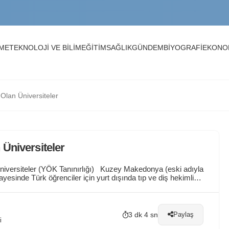
arı
NME
TEKNOLOJİ VE BİLİM
EĞİTİM
SAĞLIK
GÜNDEM
BİYOGRAFİ
EKONO
rı, Kayıt Tarihleri ve Üniversiteler
Olan Üniversiteler
me, Mail ve OİBS Rehberi
Üniversiteler
niversiteler (YÖK Tanınırlığı) Kuzey Makedonya (eski adıyla
esinde Türk öğrenciler için yurt dışında tıp ve diş hekimliği
lerinden biridir. Türkiye’deki Yükseköğretim Kurumu (YÖK)
3 dk 4 sn
Paylaş
i