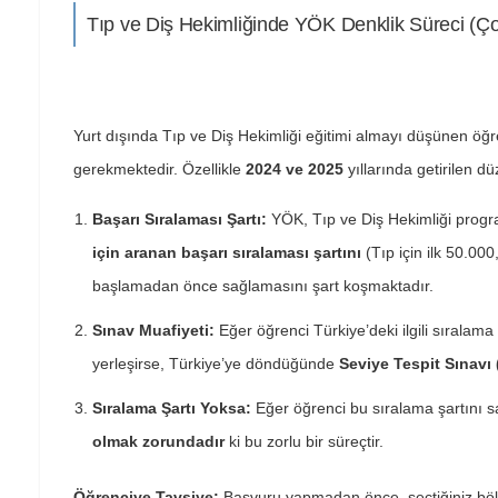
Tıp ve Diş Hekimliğinde YÖK Denklik Süreci (Ç
Yurt dışında Tıp ve Diş Hekimliği eğitimi almayı düşünen öğre
gerekmektedir. Özellikle
2024 ve 2025
yıllarında getirilen d
Başarı Sıralaması Şartı:
YÖK, Tıp ve Diş Hekimliği progra
için aranan başarı sıralaması şartını
(Tıp için ilk 50.000
başlamadan önce sağlamasını şart koşmaktadır.
Sınav Muafiyeti:
Eğer öğrenci Türkiye’deki ilgili sıralama
yerleşirse, Türkiye’ye döndüğünde
Seviye Tespit Sınavı
Sıralama Şartı Yoksa:
Eğer öğrenci bu sıralama şartını
olmak zorundadır
ki bu zorlu bir süreçtir.
Öğrenciye Tavsiye:
Başvuru yapmadan önce, seçtiğiniz böl