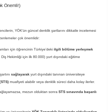
ok Önemli!)
ncilerin, YÖK’ün güncel denklik şartlarını dikkatle incelemesi
üzenlemeler çok önemlidir:
mları için öğrencinin Türkiye’deki
ilgili bölüme yerleşmek
, Diş Hekimliği için ilk 80.000) yurt dışındaki eğitime
 şartını
sağlayarak
yurt dışındaki tanınan üniversiteye
 (STS)
muafiyeti alabilir veya denklik süreci daha kolay ilerler.
 sağlayamazsa, mezun olduktan sonra
STS sınavında başarılı
üm ve üniversitenin
YÖK Tanınırlığı listesinde olduğundan