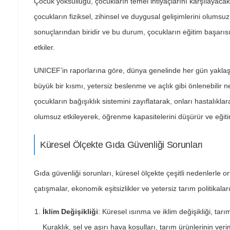
Çocuk yoksulluğu, çocukların temel ihtiyaçlarını karşılay
çocukların fiziksel, zihinsel ve duygusal gelişimlerini olumsu
sonuçlarından biridir ve bu durum, çocukların eğitim başarı
etkiler.
UNICEF’in raporlarına göre, dünya genelinde her gün yakla
büyük bir kısmı, yetersiz beslenme ve açlık gibi önlenebilir n
çocukların bağışıklık sistemini zayıflatarak, onları hastalıkla
olumsuz etkileyerek, öğrenme kapasitelerini düşürür ve eğitim
Küresel Ölçekte Gıda Güvenliği Sorunları
Gıda güvenliği sorunları, küresel ölçekte çeşitli nedenlerle o
çatışmalar, ekonomik eşitsizlikler ve yetersiz tarım politikalar
İklim Değişikliği
: Küresel ısınma ve iklim değişikliği, tar
Kuraklık, sel ve aşırı hava koşulları, tarım ürünlerinin veriml