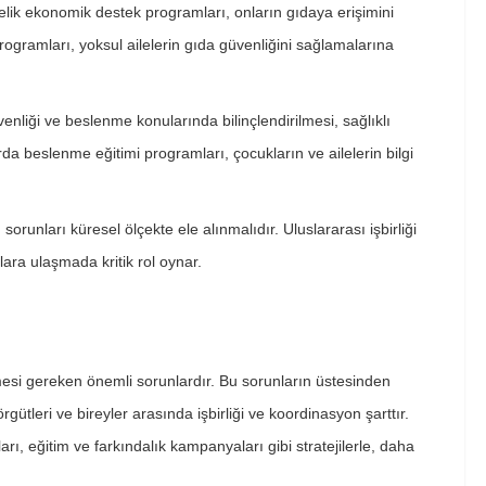
önelik ekonomik destek programları, onların gıdaya erişimini
rogramları, yoksul ailelerin gıda güvenliğini sağlamalarına
nliği ve beslenme konularında bilinçlendirilmesi, sağlıklı
da beslenme eğitimi programları, çocukların ve ailelerin bilgi
orunları küresel ölçekte ele alınmalıdır. Uluslararası işbirliği
lara ulaşmada kritik rol oynar.
esi gereken önemli sorunlardır. Bu sorunların üstesinden
rgütleri ve bireyler arasında işbirliği ve koordinasyon şarttır.
ı, eğitim ve farkındalık kampanyaları gibi stratejilerle, daha