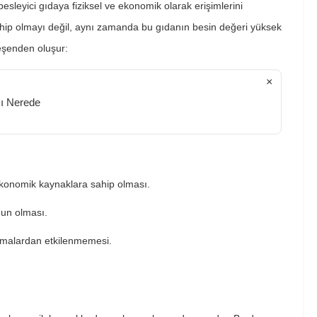
esleyici gıdaya fiziksel ve ekonomik olarak erişimlerini
ahip olmayı değil, aynı zamanda bu gıdanın besin değeri yüksek
leşenden oluşur:
×
ı Nerede
 ekonomik kaynaklara sahip olması.
gun olması.
anmalardan etkilenmemesi.