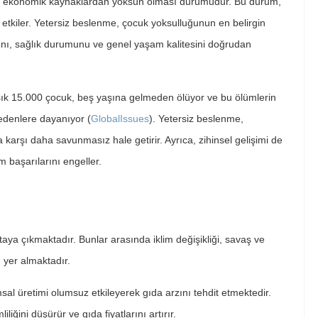
acak ekonomik kaynaklardan yoksun olması durumudur. Bu durum,
z etkiler. Yetersiz beslenme, çocuk yoksulluğunun en belirgin
sını, sağlık durumunu ve genel yaşam kalitesini doğrudan
şık 15.000 çocuk, beş yaşına gelmeden ölüyor ve bu ölümlerin
edenlere dayanıyor​ (
GlobalIssues
)​. Yetersiz beslenme,
ra karşı daha savunmasız hale getirir. Ayrıca, zihinsel gelişimi de
 başarılarını engeller.
rtaya çıkmaktadır. Bunlar arasında iklim değişikliği, savaş ve
ı yer almaktadır.
ımsal üretimi olumsuz etkileyerek gıda arzını tehdit etmektedir.
iliğini düşürür ve gıda fiyatlarını artırır.