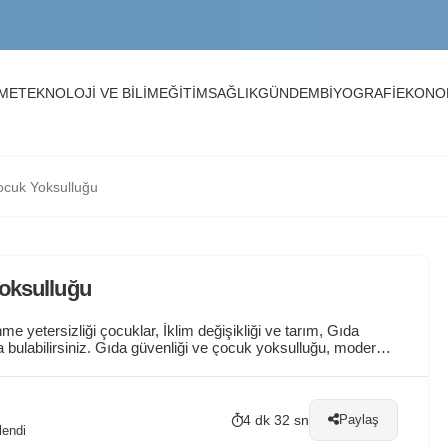
arı
NME
TEKNOLOJİ VE BİLİM
EĞİTİM
SAĞLIK
GÜNDEM
BİYOGRAFİ
EKONO
rı, Kayıt Tarihleri ve Üniversiteler
Çocuk Yoksulluğu
me, Mail ve OİBS Rehberi
Yoksulluğu
e yetersizliği çocuklar, İklim değişikliği ve tarım, Gıda
zda bulabilirsiniz. Gıda güvenliği ve çocuk yoksulluğu, modern
rşımıza çıkıyor. Milyonlarca çocuk, beslenme yetersizliği ve
4 dk 32 sn
Paylaş
lendi