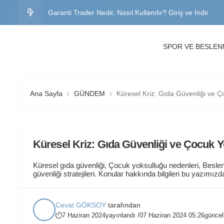
Garanti Trader Nedir, Nasıl Kullanılır? Giriş ve İndir
Garanti BBVA Genel Müdürlük Adres, İletişim ve İş İlanl
SPOR VE BESLE
Büyük Abant Oteli Fiyatları, Yorumlar ve Yol Tarifi
Sınavsız İkinci Üniversite Bölümleri 2026 – Başvuru Şartla
Ana Sayfa
GÜNDEM
Küresel Kriz: Gıda Güvenliği ve 
Trakya Üniversitesi OBS Öğrenci Girişi – Şifre Değiştir
Küresel Kriz: Gıda Güvenliği ve Çocuk 
Küresel gıda güvenliği, Çocuk yoksulluğu nedenleri, Beslenm
güvenliği stratejileri. Konular hakkında bilgileri bu yazımı
dünyanın en acil ve karmaşık sorunlarından ikisi olarak ka
açlık tehdidi altında yaşamlarını sürdürüyor. Bu sorunlar,...
Cevat GÖKSOY
tarafından
7 Haziran 2024
yayınlandı /
07 Haziran 2024 05:26
güncel