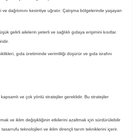
mi ve dağıtımını kesintiye uğratır. Çatışma bölgelerinde yaşayan
üşük gelirli ailelerin yeterli ve sağlıklı gıdaya erişimini kısıtlar.
idir.
siklikleri, gıda üretiminde verimliliği düşürür ve gıda israfını
psamlı ve çok yönlü stratejiler gereklidir. Bu stratejiler
rmak ve iklim değişikliğinin etkilerini azaltmak için sürdürülebilir
asarrufu teknolojileri ve iklim dirençli tarım tekniklerini içerir.