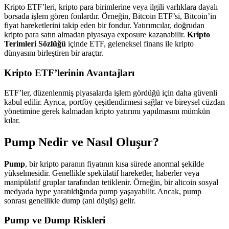
Kripto ETF’leri, kripto para birimlerine veya ilgili varlıklara dayalı
borsada işlem gören fonlardır. Örneğin, Bitcoin ETF’si, Bitcoin’in
fiyat hareketlerini takip eden bir fondur. Yatırımcılar, doğrudan
kripto para satın almadan piyasaya exposure kazanabilir.
Kripto
Terimleri Sözlüğü
içinde ETF, geleneksel finans ile kripto
dünyasını birleştiren bir araçtır.
Kripto ETF’lerinin Avantajları
ETF’ler, düzenlenmiş piyasalarda işlem gördüğü için daha güvenli
kabul edilir. Ayrıca, portföy çeşitlendirmesi sağlar ve bireysel cüzdan
yönetimine gerek kalmadan kripto yatırımı yapılmasını mümkün
kılar.
Pump Nedir ve Nasıl Oluşur?
Pump
, bir kripto paranın fiyatının kısa sürede anormal şekilde
yükselmesidir. Genellikle spekülatif hareketler, haberler veya
manipülatif gruplar tarafından tetiklenir. Örneğin, bir altcoin sosyal
medyada hype yaratıldığında pump yaşayabilir. Ancak, pump
sonrası genellikle dump (ani düşüş) gelir.
Pump ve Dump Riskleri