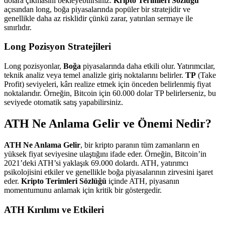
dolara çıkmasını bekleyebilirsiniz.
Kripto Terimleri Sözlüğü
açısından long, boğa piyasalarında popüler bir stratejidir ve
genellikle daha az risklidir çünkü zarar, yatırılan sermaye ile
sınırlıdır.
Long Pozisyon Stratejileri
Long pozisyonlar,
Boğa
piyasalarında daha etkili olur. Yatırımcılar,
teknik analiz veya temel analizle giriş noktalarını belirler.
TP
(Take
Profit) seviyeleri, kârı realize etmek için önceden belirlenmiş fiyat
noktalarıdır. Örneğin, Bitcoin için 60.000 dolar TP belirlerseniz, bu
seviyede otomatik satış yapabilirsiniz.
ATH Ne Anlama Gelir ve Önemi Nedir?
ATH Ne Anlama Gelir
, bir kripto paranın tüm zamanların en
yüksek fiyat seviyesine ulaştığını ifade eder. Örneğin, Bitcoin’in
2021’deki ATH’si yaklaşık 69.000 dolardı. ATH, yatırımcı
psikolojisini etkiler ve genellikle boğa piyasalarının zirvesini işaret
eder.
Kripto Terimleri Sözlüğü
içinde ATH, piyasanın
momentumunu anlamak için kritik bir göstergedir.
ATH Kırılımı ve Etkileri