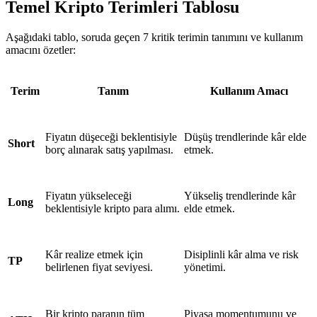
Temel Kripto Terimleri Tablosu
Aşağıdaki tablo, soruda geçen 7 kritik terimin tanımını ve kullanım
amacını özetler:
Terim
Tanım
Kullanım Amacı
Fiyatın düşeceği beklentisiyle
Düşüş trendlerinde kâr elde
Short
borç alınarak satış yapılması.
etmek.
Fiyatın yükseleceği
Yükseliş trendlerinde kâr
Long
beklentisiyle kripto para alımı.
elde etmek.
Kâr realize etmek için
Disiplinli kâr alma ve risk
TP
belirlenen fiyat seviyesi.
yönetimi.
Bir kripto paranın tüm
Piyasa momentumunu ve