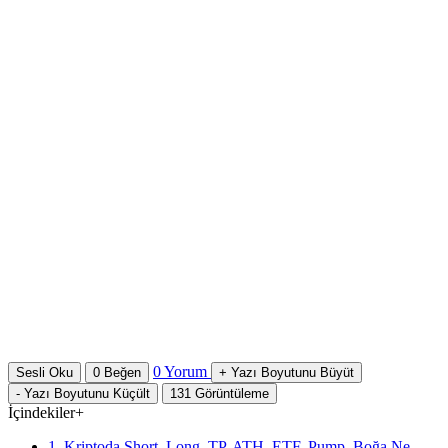
0
Yorum
Sesli Oku
0
Beğen
+
Yazı Boyutunu Büyüt
-
Yazı Boyutunu Küçült
131
Görüntüleme
İçindekiler
+
1. Kriptoda Short, Long, TP, ATH, ETF, Pump, Boğa Ne