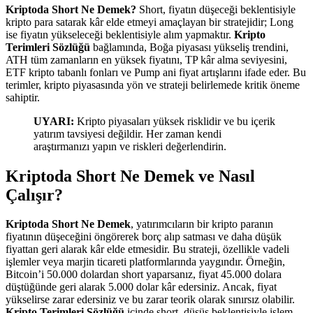
Kriptoda Short Ne Demek?
Short, fiyatın düşeceği beklentisiyle
kripto para satarak kâr elde etmeyi amaçlayan bir stratejidir; Long
ise fiyatın yükseleceği beklentisiyle alım yapmaktır.
Kripto
Terimleri Sözlüğü
bağlamında, Boğa piyasası yükseliş trendini,
ATH tüm zamanların en yüksek fiyatını, TP kâr alma seviyesini,
ETF kripto tabanlı fonları ve Pump ani fiyat artışlarını ifade eder. Bu
terimler, kripto piyasasında yön ve strateji belirlemede kritik öneme
sahiptir.
UYARI:
Kripto piyasaları yüksek risklidir ve bu içerik
yatırım tavsiyesi değildir. Her zaman kendi
araştırmanızı yapın ve riskleri değerlendirin.
Kriptoda Short Ne Demek ve Nasıl
Çalışır?
Kriptoda Short Ne Demek
, yatırımcıların bir kripto paranın
fiyatının düşeceğini öngörerek borç alıp satması ve daha düşük
fiyattan geri alarak kâr elde etmesidir. Bu strateji, özellikle vadeli
işlemler veya marjin ticareti platformlarında yaygındır. Örneğin,
Bitcoin’i 50.000 dolardan short yaparsanız, fiyat 45.000 dolara
düştüğünde geri alarak 5.000 dolar kâr edersiniz. Ancak, fiyat
yükselirse zarar edersiniz ve bu zarar teorik olarak sınırsız olabilir.
Kripto Terimleri Sözlüğü
içinde short, düşüş beklentisiyle işlem