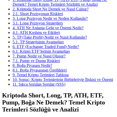
Demek? Temel Kripto Terimleri Sözlüğü ve Analizi
2. Kriptoda Short Ne Demek ve Nasıl Çalışır?
2.1. Short Pozisyonun Riskleri
3. Long Pozisyon Nedir ve Neden Kullanılır?
3.1. Long Pozisyon Stratejileri
4. ATH Ne Anlama Gelir ve Önemi Nedir?
4.1. ATH Kırılımı ve Etkileri
5. TP (Take Profit) Nedir ve Nasıl Kullanılır?
5.1. TP Stratejisinin Avantajları
6. ETF (Exchange Traded Fund) Nedir?
6.1. Kripto ETF’lerinin Avantajları
7. Pump Nedir ve Nasıl Oluşur?
7.1. Pump ve Dump Riskleri
8. Boğa Piyasası Nedir?
8.1. Boğa Piyasasının Özellikleri
9. Temel Kripto Terimleri Tablosu
10. Sonuç: Kripto Terimlerinin Birbirleriyle İlişkisi ve Önemi
11. Sıkça Sorulan Sorular (SSS)
Kriptoda Short, Long, TP, ATH, ETF,
Pump, Boğa Ne Demek? Temel Kripto
Terimleri Sözlüğü ve Analizi