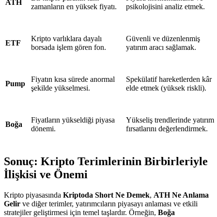
ATH
zamanların en yüksek fiyatı.
psikolojisini analiz etmek.
Kripto varlıklara dayalı
Güvenli ve düzenlenmiş
ETF
borsada işlem gören fon.
yatırım aracı sağlamak.
Fiyatın kısa sürede anormal
Spekülatif hareketlerden kâr
Pump
şekilde yükselmesi.
elde etmek (yüksek riskli).
Fiyatların yükseldiği piyasa
Yükseliş trendlerinde yatırım
Boğa
dönemi.
fırsatlarını değerlendirmek.
Sonuç: Kripto Terimlerinin Birbirleriyle
İlişkisi ve Önemi
Kripto piyasasında
Kriptoda Short Ne Demek
,
ATH Ne Anlama
Gelir
ve diğer terimler, yatırımcıların piyasayı anlaması ve etkili
stratejiler geliştirmesi için temel taşlardır. Örneğin,
Boğa