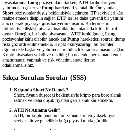
piyasalarında
Long
pozisyonlar artarken,
ATH
kırılımları yeni
yatırımcıları çeker ve
Pump
hareketleri yaratabilir. Öte yandan,
Short
pozisyonlar düşüş beklentisiyle açılırken,
TP
seviyeleri kârı
realize etmede disiplin sağlar.
ETF
’ler ise daha güvenli bir yatırım
aracı olarak piyasaya giriş bariyerini düşürür. Bu terimlerin
birbirleriyle ilişkisi, piyasa dinamiklerini anlamada kritik bir rol
oynar. Örneğin, bir boğa piyasasında
ATH
kırıldığında,
Long
pozisyonlar kârlı olabilir, ancak ani
Pump
hareketleri sonrası dump
riski göz ardı edilmemelidir. Kripto okuryazarlığı, bu terimleri
öğrenmekle başlar ve yatırımcıların bilinçli kararlar almasını sağlar.
Kripto piyasaları volatil ve risklidir; bu nedenle, her zaman kendi
araştırmanızı yapmalı ve risk yönetimi stratejilerine
odaklanmalısınız.
Sıkça Sorulan Sorular (SSS)
Kriptoda Short Ne Demek?
Short, fiyatın düşeceği beklentisiyle kripto para borç alarak
satmak ve daha düşük fiyattan geri alarak kâr etmektir.
ATH Ne Anlama Gelir?
ATH, bir kripto paranın tüm zamanların en yüksek fiyat
seviyesidir ve genellikle boğa piyasalarında görülür.