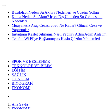
Buzdolabı Neden Su Akıtır? Nedenleri ve Çözüm Yolları
Klima Neden Su Akıtır? İç ve Dış Üniteden Su Gelmesinin
Nedenleri
Muayenesiz Araç Cezası 2026 Ne Kadar? Güncel Ceza ve
Yaptırımlar
Instagram Keşfet Sıfırlama Nasıl Yapılır? Adım Adım Anlatım
Telefon Wi-Fi’ye Bağlanmıyor: Kesin Çözüm Yöntemleri
SPOR VE BESLENME
TEKNOLOJİ VE BİLİM
EĞİTİM
SAĞLIK
GÜNDEM
BİYOGRAFİ
EKONOMİ
Ana Sayfa
EKONOMİ