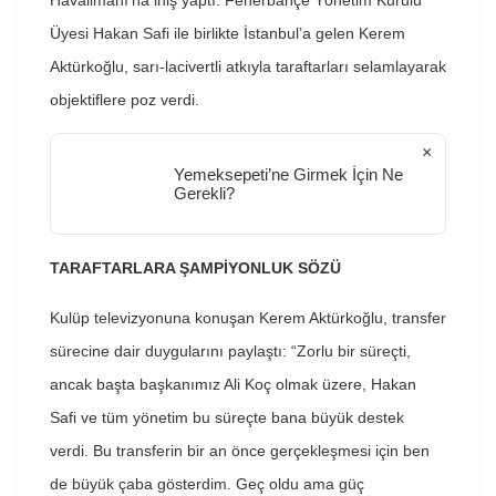
Havalimanı’na iniş yaptı. Fenerbahçe Yönetim Kurulu
Üyesi Hakan Safi ile birlikte İstanbul’a gelen Kerem
Aktürkoğlu, sarı-lacivertli atkıyla taraftarları selamlayarak
objektiflere poz verdi.
×
Yemeksepeti’ne Girmek İçin Ne
Gerekli?
TARAFTARLARA ŞAMPİYONLUK SÖZÜ
Kulüp televizyonuna konuşan Kerem Aktürkoğlu, transfer
sürecine dair duygularını paylaştı: “Zorlu bir süreçti,
ancak başta başkanımız Ali Koç olmak üzere, Hakan
Safi ve tüm yönetim bu süreçte bana büyük destek
verdi. Bu transferin bir an önce gerçekleşmesi için ben
de büyük çaba gösterdim. Geç oldu ama güç