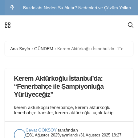
Buzdolabı Neden Su Akıtır? Nedenleri ve Çözüm Yolları
Klima Neden Su Akıtır? İç ve Dış Üniteden Su
Gelmesinin Nedenleri
Muayenesiz Araç Cezası 2026 Ne Kadar? Güncel Ceza
Ana Sayfa
GÜNDEM
Kerem Aktürkoğlu İstanbul’da: “Fenerbahçe ile Şampiyonluğa Yürüyeceğiz”
ve Yaptırımlar
Instagram Keşfet Sıfırlama Nasıl Yapılır? Adım Adım
Anlatım
Telefon Wi-Fi’ye Bağlanmıyor: Kesin Çözüm Yöntemleri
Kerem Aktürkoğlu İstanbul’da:
“Fenerbahçe ile Şampiyonluğa
Yürüyeceğiz”
kerem aktürkoğlu fenerbahçe, kerem aktürkoğlu
fenerbahçe transfer, kerem aktürkoğlu uçak takip,
kerem aktürkoğlu kerem aktürkoğlu ne zaman
istanbul’a gelecek. Konular hakkında bilgileri bu
yazımızda bulabilirsiniz. Fenerbahçe’nin yeni transferi
Cevat GÖKSOY
tarafından
Kerem Aktürkoğlu, İstanbul’a geldi. Milli futbolcuyu
31 Ağustos 2025
yayınlandı /
31 Ağustos 2025 18:27