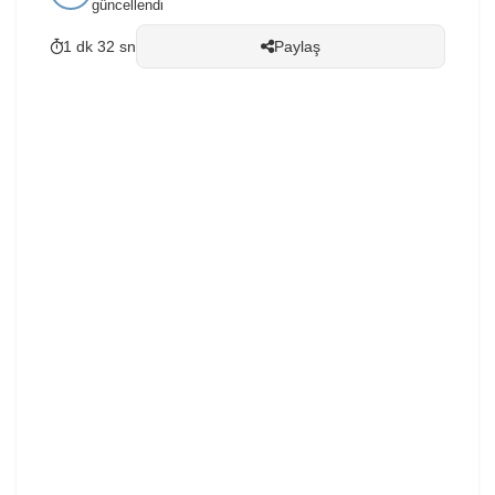
taşıyan özel uçak, Sabiha Gökçen Havalimanı’na iniş
güncellendi
yaptı. Fenerbahçe Yönetim Kurulu Üyesi Hakan Safi ile
birlikte...
1 dk 32 sn
Paylaş