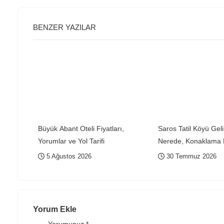
BENZER YAZILAR
Büyük Abant Oteli Fiyatları,
Saros Tatil Köyü Gel
Yorumlar ve Yol Tarifi
Nerede, Konaklama F
Yorumlar ve Satılık Y
5 Ağustos 2026
30 Temmuz 2026
Rehberi
Yorum Ekle