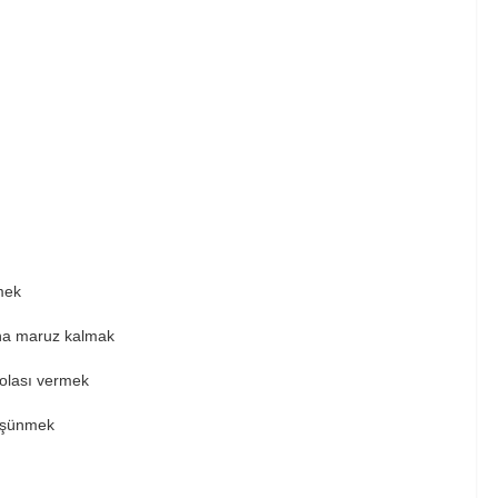
mek
ına maruz kalmak
olası vermek
düşünmek