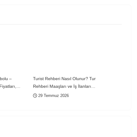
ibolu –
Turist Rehberi Nasıl Olunur? Tur
iyatları,
Rehberi Maaşları ve İş İlanları
azlık & Arsa
Rehberi
29 Temmuz 2026