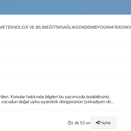
arı
NME
TEKNOLOJİ VE BİLİM
EĞİTİM
SAĞLIK
GÜNDEM
BİYOGRAFİ
EKONO
rı, Kayıt Tarihleri ve Üniversiteler
me, Mail ve OİBS Rehberi
tileri. Konular hakkında bilgileri bu yazımızda bulabilirsiniz.
ag, vücudun doğal uyku-uyanıklık döngüsünün (sirkadiyen ritim)
n bir sorundur. Uzun mesafeli seyahatlerde zaman dilimi
1 dk 53 sn
Paylaş