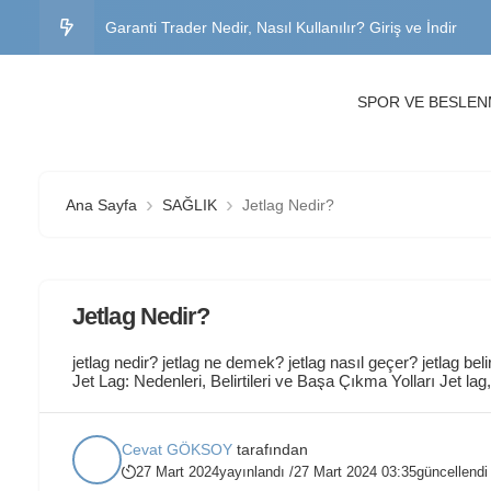
Garanti Trader Nedir, Nasıl Kullanılır? Giriş ve İndir
Garanti BBVA Genel Müdürlük Adres, İletişim ve İş İlanl
SPOR VE BESLE
Büyük Abant Oteli Fiyatları, Yorumlar ve Yol Tarifi
Sınavsız İkinci Üniversite Bölümleri 2026 – Başvuru Şartla
Ana Sayfa
SAĞLIK
Jetlag Nedir?
Trakya Üniversitesi OBS Öğrenci Girişi – Şifre Değiştir
Jetlag Nedir?
jetlag nedir? jetlag ne demek? jetlag nasıl geçer? jetlag belir
Jet Lag: Nedenleri, Belirtileri ve Başa Çıkma Yolları Jet l
değişmesi nedeniyle seyahat eden kişilerin yaşadığı yaygı
değişikliklerine uyum sağlamak zor...
Cevat GÖKSOY
tarafından
27 Mart 2024
yayınlandı /
27 Mart 2024 03:35
güncellendi