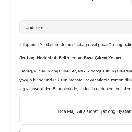
İçindekiler
jetlag nedir? jetlag ne demek? jetlag nasıl geçer? jetlag belirt
Jet Lag: Nedenleri, Belirtileri ve Başa Çıkma Yolları
Jet lag, vücudun doğal uyku-uyanıklık döngüsünün (sirkadiye
yaygın bir sorundur. Uzun mesafeli seyahatlerde zaman dilim
lag yaşayabilirler. Bu makalede, jet lag’in nedenleri, belirtiler
Ilıca Plajı Giriş Ücreti Şezlong Fiyatlar