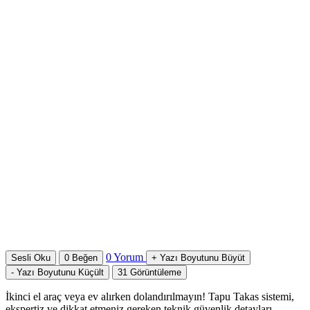
0
Yorum
Sesli Oku
0
Beğen
+
Yazı Boyutunu Büyüt
-
Yazı Boyutunu Küçült
31
Görüntüleme
İkinci el araç veya ev alırken dolandırılmayın! Tapu Takas sistemi,
ekspertiz ve dikkat etmeniz gereken teknik güvenlik detayları