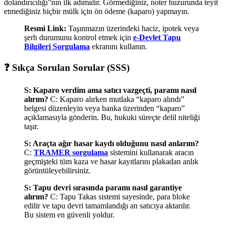
dolandırıcılığı”nın ilk adımıdır. Görmediğiniz, noter huzurunda teyit
etmediğiniz hiçbir mülk için ön ödeme (kaparo) yapmayın.
Resmi Link:
Taşınmazın üzerindeki haciz, ipotek veya
şerh durumunu kontrol etmek için
e-Devlet Tapu
Bilgileri Sorgulama
ekranını kullanın.
❓ Sıkça Sorulan Sorular (SSS)
S: Kaparo verdim ama satıcı vazgeçti, paramı nasıl
alırım?
C: Kaparo alırken mutlaka “kaparo alındı”
belgesi düzenleyin veya banka üzerinden “kaparo”
açıklamasıyla gönderin. Bu, hukuki süreçte delil niteliği
taşır.
S: Araçta ağır hasar kaydı olduğunu nasıl anlarım?
C:
TRAMER sorgulama
sistemini kullanarak aracın
geçmişteki tüm kaza ve hasar kayıtlarını plakadan anlık
görüntüleyebilirsiniz.
S: Tapu devri sırasında paramı nasıl garantiye
alırım?
C: Tapu Takas sistemi sayesinde, para bloke
edilir ve tapu devri tamamlandığı an satıcıya aktarılır.
Bu sistem en güvenli yoldur.