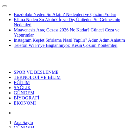
Buzdolabı Neden Su Akıtır? Nedenleri ve Çözüm Yolları
Klima Neden Su Akıtır? İç ve Dış Üniteden Su Gelmesinin
Nedenleri
Muayenesiz Araç Cezası 2026 Ne Kadar? Güncel Ceza ve
Yaptırımlar
Instagram Keşfet Sıfırlama Nasıl Yapılır? Adım Adım Anlatım
Telefon Wi-Fi’ye Bağlanmıyor: Kesin Çözüm Yöntemleri
SPOR VE BESLENME
TEKNOLOJİ VE BİLİM
EĞİTİM
SAĞLIK
GÜNDEM
BİYOGRAFİ
EKONOMİ
Ana Sayfa
GÜNDEM