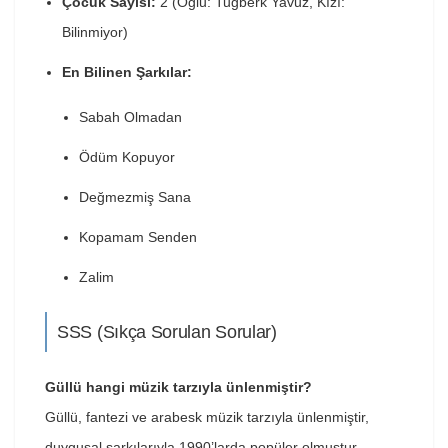
Çocuk Sayısı:
2 (Oğlu: Tuğberk Yavuz, Kızı:
Bilinmiyor)
En Bilinen Şarkılar:
Sabah Olmadan
Ödüm Kopuyor
Değmezmiş Sana
Kopamam Senden
Zalim
SSS (Sıkça Sorulan Sorular)
Güllü hangi müzik tarzıyla ünlenmiştir?
Güllü, fantezi ve arabesk müzik tarzıyla ünlenmiştir,
duygusal şarkılarıyla 1990’larda popüler olmuştur.