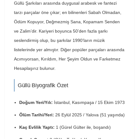
Güllü Şarkıları arasında duygusal arabesk ve fantezi
tarzı parçalar öne çıkar; en bilinenleri Sabah Olmadan,
Ödüm Kopuyor, Değmezmiş Sana, Kopamam Senden
ve Zalim’dir. Kariyeri boyunca 50’den fazla şarkı
seslendirmiş olup, bu şarkılar 1990’ların müzik
listelerinde yer almıştır. Diğer popüler parçaları arasında
Acımıyorsan, Kırıldım, Her Şeyim Oldun ve Farketmez
Hesaplaşırız bulunur.
Güllü Biyografik Özet
Doğum Yeri/Yılı:
İstanbul, Kasımpaşa / 15 Ekim 1973
Ölüm Tarihi/Yeri:
26 Eylül 2025 / Yalova (51 yaşında)
Kaç Evlilik Yaptı:
1 (Gürel Gülter ile, boşandı)