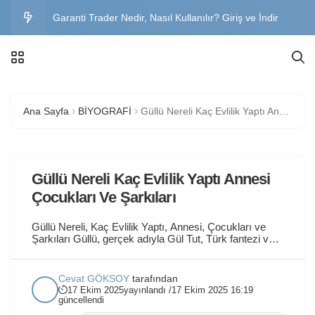
Garanti Trader Nedir, Nasıl Kullanılır? Giriş ve İndir
Garanti BBVA Genel Müdürlük Adres, İletişim ve İş
İlanları
Büyük Abant Oteli Fiyatları, Yorumlar ve Yol Tarifi
Ana Sayfa
BİYOGRAFİ
Güllü Nereli Kaç Evlilik Yaptı Annesi Çocukları Ve Şarkıları
Sınavsız İkinci Üniversite Bölümleri 2026 – Başvuru
Şartları, Kayıt Tarihleri ve Üniversiteler
Trakya Üniversitesi OBS Öğrenci Girişi – Şifre
Güllü Nereli Kaç Evlilik Yaptı Annesi
Değiştirme, Mail ve OİBS Rehberi
Çocukları Ve Şarkıları
Güllü Nereli, Kaç Evlilik Yaptı, Annesi, Çocukları ve
Şarkıları Güllü, gerçek adıyla Gül Tut, Türk fantezi ve
arabesk müzik şarkıcısı olup, 1990’larda çıkardığı
albümlerle ünlenmiştir. Roman asıllı sanatçı, duygusal
şarkılarıyla geniş bir hayran kitlesi edinmiş ve Güllü
Cevat GÖKSOY
tarafından
Şarkıları ile müzik dünyasında iz bırakmıştır. Güllü
17 Ekim 2025
yayınlandı /
17 Ekim 2025 16:19
Nerelidir, Gerçek Adı Nedir? Güllü, İstanbul’un...
güncellendi