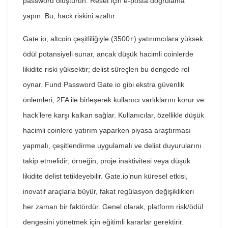
password oluşturun. Reset için e-posta doğrulama
yapın. Bu, hack riskini azaltır.
Gate.io, altcoin çeşitliliğiyle (3500+) yatırımcılara yüksek
ödül potansiyeli sunar, ancak düşük hacimli coinlerde
likidite riski yüksektir; delist süreçleri bu dengede rol
oynar. Fund Password Gate io gibi ekstra güvenlik
önlemleri, 2FA ile birleşerek kullanıcı varlıklarını korur ve
hack’lere karşı kalkan sağlar. Kullanıcılar, özellikle düşük
hacimli coinlere yatırım yaparken piyasa araştırması
yapmalı, çeşitlendirme uygulamalı ve delist duyurularını
takip etmelidir; örneğin, proje inaktivitesi veya düşük
likidite delist tetikleyebilir. Gate.io’nun küresel etkisi,
inovatif araçlarla büyür, fakat regülasyon değişiklikleri
her zaman bir faktördür. Genel olarak, platform risk/ödül
dengesini yönetmek için eğitimli kararlar gerektirir.