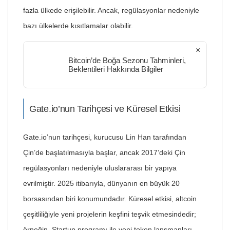
fazla ülkede erişilebilir. Ancak, regülasyonlar nedeniyle
bazı ülkelerde kısıtlamalar olabilir.
×
Bitcoin’de Boğa Sezonu Tahminleri,
Beklentileri Hakkında Bilgiler
Gate.io’nun Tarihçesi ve Küresel Etkisi
Gate.io’nun tarihçesi, kurucusu Lin Han tarafından
Çin’de başlatılmasıyla başlar, ancak 2017’deki Çin
regülasyonları nedeniyle uluslararası bir yapıya
evrilmiştir. 2025 itibarıyla, dünyanın en büyük 20
borsasından biri konumundadır. Küresel etkisi, altcoin
çeşitliliğiyle yeni projelerin keşfini teşvik etmesindedir;
örneğin, Startup programı ile yeni token lansmanları