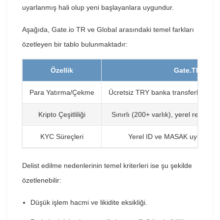
uyarlanmış hali olup yeni başlayanlara uygundur.
Aşağıda, Gate.io TR ve Global arasındaki temel farkları
özetleyen bir tablo bulunmaktadır:
Özellik
Gate.TR
Para Yatırma/Çekme
Ücretsiz TRY banka transferleri, hızl
Kripto Çeşitliliği
Sınırlı (200+ varlık), yerel regüla
KYC Süreçleri
Yerel ID ve MASAK uyumlu, hı
Delist edilme nedenlerinin temel kriterleri ise şu şekilde
özetlenebilir:
Düşük işlem hacmi ve likidite eksikliği.