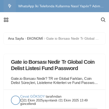
WhatsApp İki Telefonda Kullanma Nasıl Yapılır? Adım
Adım Anlatım
Telefon Neden Isınır? Aşırı Isınma Nedenleri ve
Çözümleri
Instagram Hesabı Geri Alma Formu: Çalınan ve Silinen
Ana Sayfa
EKONOMİ
Gate io Borsası Nedir Tr Global Coin Delist Listesi Fund Password
Instagram Aktifliği Kapatmak Nasıl Olur? iOS ve Android
Instagram Hesap Silme Linki 2026: Kalıcı Silme ve İptal
Gate io Borsası Nedir Tr Global Coin
Delist Listesi Fund Password
Gate.io Borsası Nedir? TR ve Global Farkları, Coin
Delist Süreçleri, Listeleme Kriterleri ve Fund Password
Kullanımı ÖNEMLİ UYARI: Sunulan tüm finansal
bilgiler yatırım tavsiyesi DEĞİLDİR. Kripto para
piyasaları, yüksek oynaklık ve risk içerir. Gate.io’da
Cevat GÖKSOY
tarafından
listelenen düşük hacimli coinler, yüksek risk taşıyabilir.
21 Ekim 2025
yayınlandı /
21 Ekim 2025 13:49
Gate io Nedir; Gate.io, 2013 yılında kurulan ve
güncellendi
3500’den...