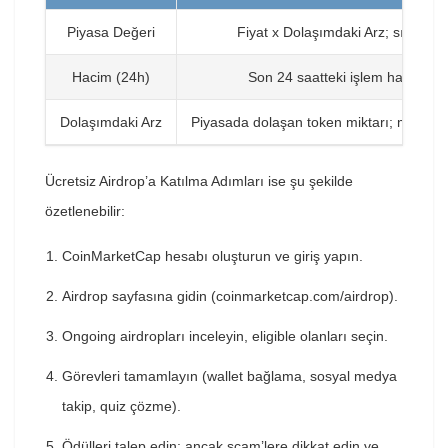
Piyasa Değeri
Fiyat x Dolaşımdaki Arz; sıralama
Hacim (24h)
Son 24 saatteki işlem hacmi; liki
Dolaşımdaki Arz
Piyasada dolaşan token miktarı; maksimum 
Ücretsiz Airdrop’a Katılma Adımları ise şu şekilde
özetlenebilir:
CoinMarketCap hesabı oluşturun ve giriş yapın.
Airdrop sayfasına gidin (coinmarketcap.com/airdrop).
Ongoing airdropları inceleyin, eligible olanları seçin.
Görevleri tamamlayın (wallet bağlama, sosyal medya
takip, quiz çözme).
Ödülleri talep edin; ancak scam’lere dikkat edin ve