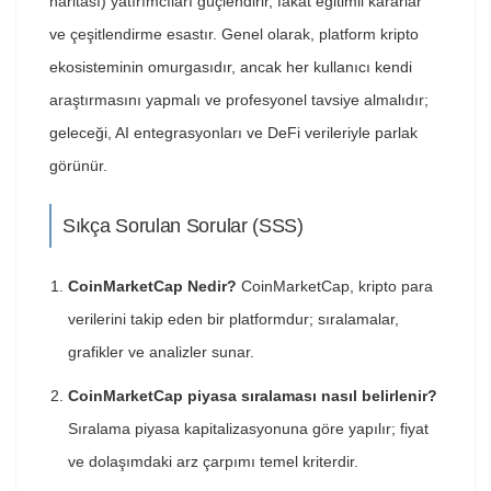
haritası) yatırımcıları güçlendirir, fakat eğitimli kararlar
ve çeşitlendirme esastır. Genel olarak, platform kripto
ekosisteminin omurgasıdır, ancak her kullanıcı kendi
araştırmasını yapmalı ve profesyonel tavsiye almalıdır;
geleceği, AI entegrasyonları ve DeFi verileriyle parlak
görünür.
Sıkça Sorulan Sorular (SSS)
CoinMarketCap Nedir?
CoinMarketCap, kripto para
verilerini takip eden bir platformdur; sıralamalar,
grafikler ve analizler sunar.
CoinMarketCap piyasa sıralaması nasıl belirlenir?
Sıralama piyasa kapitalizasyonuna göre yapılır; fiyat
ve dolaşımdaki arz çarpımı temel kriterdir.