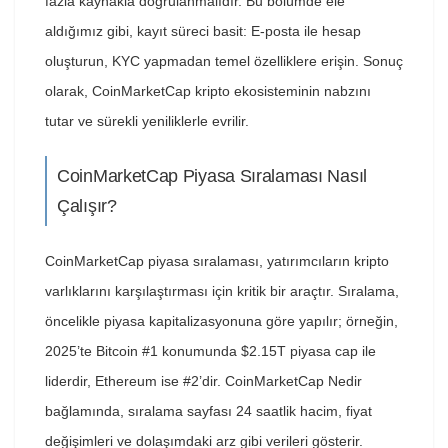
fazla kaynakla doğrulanmalıdır. Bu bölümde ele
aldığımız gibi, kayıt süreci basit: E-posta ile hesap
oluşturun, KYC yapmadan temel özelliklere erişin. Sonuç
olarak, CoinMarketCap kripto ekosisteminin nabzını
tutar ve sürekli yeniliklerle evrilir.
CoinMarketCap Piyasa Sıralaması Nasıl
Çalışır?
CoinMarketCap piyasa sıralaması, yatırımcıların kripto
varlıklarını karşılaştırması için kritik bir araçtır. Sıralama,
öncelikle piyasa kapitalizasyonuna göre yapılır; örneğin,
2025’te Bitcoin #1 konumunda $2.15T piyasa cap ile
liderdir, Ethereum ise #2’dir. CoinMarketCap Nedir
bağlamında, sıralama sayfası 24 saatlik hacim, fiyat
değişimleri ve dolaşımdaki arz gibi verileri gösterir.