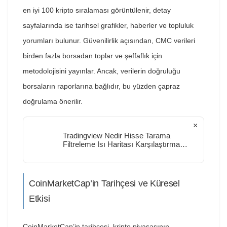
en iyi 100 kripto sıralaması görüntülenir, detay
sayfalarında ise tarihsel grafikler, haberler ve topluluk
yorumları bulunur. Güvenilirlik açısından, CMC verileri
birden fazla borsadan toplar ve şeffaflık için
metodolojisini yayınlar. Ancak, verilerin doğruluğu
borsaların raporlarına bağlıdır, bu yüzden çapraz
doğrulama önerilir.
×
Tradingview Nedir Hisse Tarama
Filtreleme Isı Haritası Karşılaştırma
Dolar Bazlı
CoinMarketCap’in Tarihçesi ve Küresel
Etkisi
CoinMarketCap’in tarihçesi, kripto piyasasının