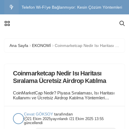
Telefon Wi-Fi’ye Bağlanmıyor: Kesin Çözüm Yöntemleri
WhatsApp İki Telefonda Kullanma Nasıl Yapılır? Adım
Adım Anlatım
Telefon Neden Isınır? Aşırı Isınma Nedenleri ve
Ana Sayfa
EKONOMİ
Coinmarketcap Nedir Isı Haritası Sıralama Ücretsiz Airdrop Katılma
Çözümleri
Instagram Hesabı Geri Alma Formu: Çalınan ve Silinen
Instagram Aktifliği Kapatmak Nasıl Olur? iOS ve Android
Coinmarketcap Nedir Isı Haritası
Sıralama Ücretsiz Airdrop Katılma
CoinMarketCap Nedir? Piyasa Sıralaması, Isı Haritası
Kullanımı ve Ücretsiz Airdrop Katılma Yöntemleri
ÖNEMLİ UYARI: Sunulan tüm bilgiler ve airdrop
katılımları, kripto para piyasalarının doğal risklerini
taşır. Airdrop katılımları garanti edilmez ve yatırım
Cevat GÖKSOY
tarafından
tavsiyesi DEĞİLDİR. CoinMarketCap Nedir;
21 Ekim 2025
yayınlandı /
21 Ekim 2025 13:55
CoinMarketCap, kripto para birimlerinin gerçek
güncellendi
zamanlı fiyatlarını, piyasa kapitalizasyonlarını, işlem