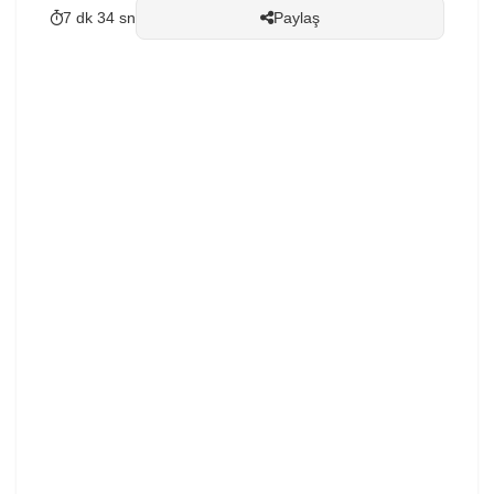
hacimlerini ve diğer verilerini...
7 dk 34 sn
Paylaş