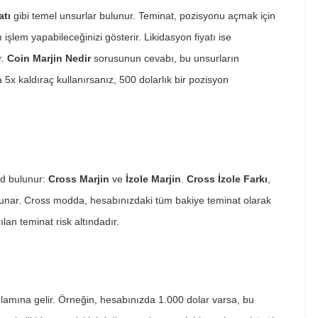
atı
gibi temel unsurlar bulunur. Teminat, pozisyonu açmak için
 işlem yapabileceğinizi gösterir. Likidasyon fiyatı ise
r.
Coin Marjin Nedir
sorusunun cevabı, bu unsurların
a 5x kaldıraç kullanırsanız, 500 dolarlık bir pozisyon
mod bulunur:
Cross Marjin
ve
İzole Marjin
.
Cross İzole Farkı
,
m sunar. Cross modda, hesabınızdaki tüm bakiye teminat olarak
ılan teminat risk altındadır.
nlamına gelir. Örneğin, hesabınızda 1.000 dolar varsa, bu