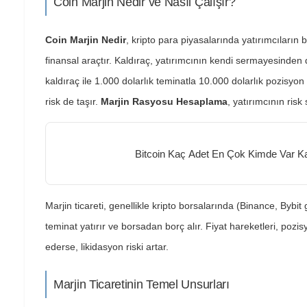
Coin Marjin Nedir ve Nasıl Çalışır?
Coin Marjin Nedir
, kripto para piyasalarında yatırımcıları
finansal araçtır. Kaldıraç, yatırımcının kendi sermayesinden
kaldıraç ile 1.000 dolarlık teminatla 10.000 dolarlık pozisyon
risk de taşır.
Marjin Rasyosu Hesaplama
, yatırımcının risk 
Bitcoin Kaç Adet En Çok Kimde Var Kaz
Marjin ticareti, genellikle kripto borsalarında (Binance, Bybit 
teminat yatırır ve borsadan borç alır. Fiyat hareketleri, pozis
ederse, likidasyon riski artar.
Marjin Ticaretinin Temel Unsurları