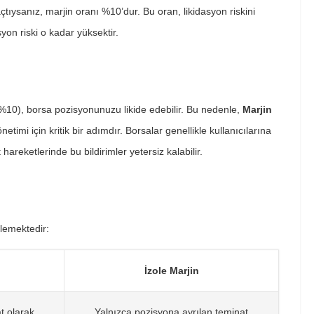
çtıysanız, marjin oranı %10’dur. Bu oran, likidasyon riskini
yon riski o kadar yüksektir.
, %10), borsa pozisyonunuzu likide edebilir. Bu nedenle,
Marjin
etimi için kritik bir adımdır. Borsalar genellikle kullanıcılarına
 hareketlerinde bu bildirimler yetersiz kalabilir.
tlemektedir:
İzole Marjin
t olarak
Yalnızca pozisyona ayrılan teminat