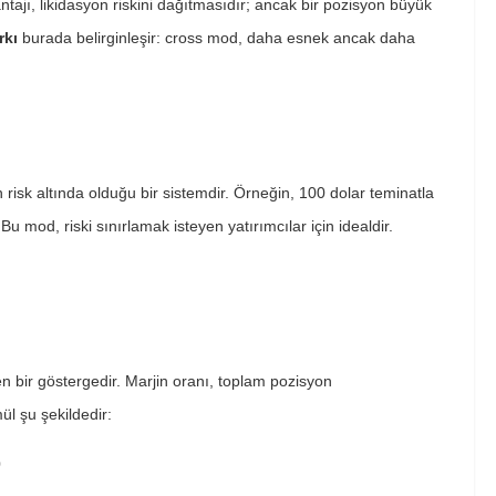
antajı, likidasyon riskini dağıtmasıdır; ancak bir pozisyon büyük
rkı
burada belirginleşir: cross mod, daha esnek ancak daha
ın risk altında olduğu bir sistemdir. Örneğin, 100 dolar teminatla
Bu mod, riski sınırlamak isteyen yatırımcılar için idealdir.
n bir göstergedir. Marjin oranı, toplam pozisyon
l şu şekildedir:
0