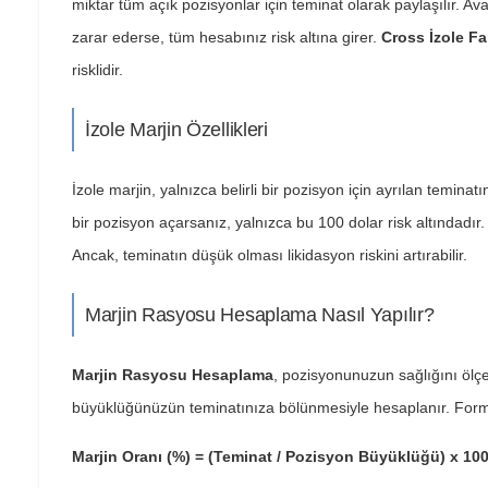
miktar tüm açık pozisyonlar için teminat olarak paylaşılır. Av
zarar ederse, tüm hesabınız risk altına girer.
Cross İzole Fa
risklidir.
İzole Marjin Özellikleri
İzole marjin, yalnızca belirli bir pozisyon için ayrılan teminat
bir pozisyon açarsanız, yalnızca bu 100 dolar risk altındadır. 
Ancak, teminatın düşük olması likidasyon riskini artırabilir.
Marjin Rasyosu Hesaplama Nasıl Yapılır?
Marjin Rasyosu Hesaplama
, pozisyonunuzun sağlığını ölçe
büyüklüğünüzün teminatınıza bölünmesiyle hesaplanır. Formü
Marjin Oranı (%) = (Teminat / Pozisyon Büyüklüğü) x 10