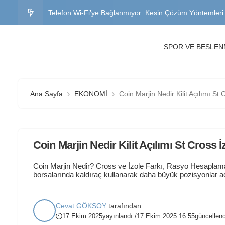
Telefon Wi-Fi’ye Bağlanmıyor: Kesin Çözüm Yöntemleri
WhatsApp İki Telefonda Kullanma Nasıl Yapılır? Adım 
SPOR VE BESLE
Telefon Neden Isınır? Aşırı Isınma Nedenleri ve Çözüml
Instagram Hesabı Geri Alma Formu: Çalınan ve Silinen
Ana Sayfa
EKONOMİ
Coin Marjin Nedir Kilit Açılımı S
Instagram Aktifliği Kapatmak Nasıl Olur? iOS ve Androi
Coin Marjin Nedir Kilit Açılımı St Cross
Coin Marjin Nedir? Cross ve İzole Farkı, Rasyo Hesaplama 
borsalarında kaldıraç kullanarak daha büyük pozisyonlar aç
ise, cross modda tüm hesabın teminat olarak kullanılması 
ayrılan teminatın...
Cevat GÖKSOY
tarafından
17 Ekim 2025
yayınlandı /
17 Ekim 2025 16:55
güncellend