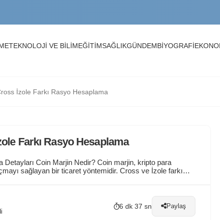
Adım Anlatım
NME
TEKNOLOJİ VE BİLİM
EĞİTİM
SAĞLIK
GÜNDEM
BİYOGRAFİ
EKONO
eri
t Cross İzole Farkı Rasyo Hesaplama
d
 İzole Farkı Rasyo Hesaplama
Detayları Coin Marjin Nedir? Coin marjin, kripto para
mayı sağlayan bir ticaret yöntemidir. Cross ve İzole farkı
ve riskin paylaşılması, izole modda ise yalnızca pozisyona
6 dk 37 sn
Paylaş
i