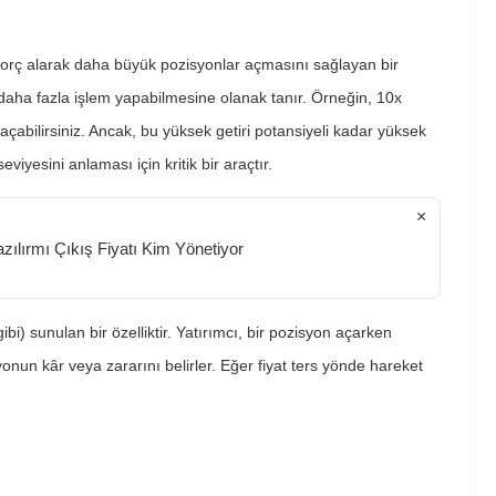
n borç alarak daha büyük pozisyonlar açmasını sağlayan bir
 daha fazla işlem yapabilmesine olanak tanır. Örneğin, 10x
 açabilirsiniz. Ancak, bu yüksek getiri potansiyeli kadar yüksek
seviyesini anlaması için kritik bir araçtır.
×
ılırmı Çıkış Fiyatı Kim Yönetiyor
gibi) sunulan bir özelliktir. Yatırımcı, bir pozisyon açarken
yonun kâr veya zararını belirler. Eğer fiyat ters yönde hareket