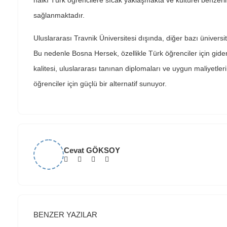
halkı Türk öğrencilere sıcak yaklaşmakta ve kültürel benzerl
sağlanmaktadır.
Uluslararası Travnik Üniversitesi dışında, diğer bazı ünivers
Bu nedenle Bosna Hersek, özellikle Türk öğrenciler için gide
kalitesi, uluslararası tanınan diplomaları ve uygun maliyetler
öğrenciler için güçlü bir alternatif sunuyor.
Cevat GÖKSOY
BENZER YAZILAR