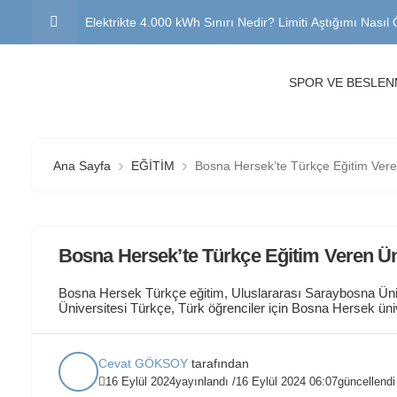
Elektrikte 4.000 kWh Sınırı Nedir? Limiti Aştığımı Nasıl
Son Kaynak Tedarik Tarifesi Nedir? 2026 SKTT Sınırı 
SPOR VE BESLE
Elektrik Faturası Devlet Desteği 2026: Kimler Yararlanab
Yatay Geçiş Nasıl Yapılır? Şartları, Başvuru Tarihleri ve
Ana Sayfa
EĞİTİM
Bosna Hersek’te Türkçe Eğitim Veren
Buzdolabı Neden Su Akıtır? Nedenleri ve Çözüm Yolları
Bosna Hersek’te Türkçe Eğitim Veren Ün
Bosna Hersek Türkçe eğitim, Uluslararası Saraybosna Üni
Üniversitesi Türkçe, Türk öğrenciler için Bosna Hersek üni
Hersek Türkçe destekli eğitim. Konular hakkında bilgileri b
öğrenciler için cazip bir yurtdışı eğitim merkezi haline gelmi
Cevat GÖKSOY
tarafından
16 Eylül 2024
yayınlandı /
16 Eylül 2024 06:07
güncellendi