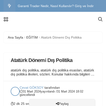
Garanti Trader Nedir, Nasıl Kullanılır? Giriş ve İndir
Garanti BBVA Genel Müdürlük Adres, İletişim ve İş
İlanları
Büyük Abant Oteli Fiyatları, Yorumlar ve Yol Tarifi
Ana Sayfa
EĞİTİM
Atatürk Dönemi Dış Politika
Sınavsız İkinci Üniversite Bölümleri 2026 – Başvuru
Şartları, Kayıt Tarihleri ve Üniversiteler
Trakya Üniversitesi OBS Öğrenci Girişi – Şifre
Atatürk Dönemi Dış Politika
Değiştirme, Mail ve OİBS Rehberi
atatürk dış politika, atatürk dış politika esasları, atatürk
dış politika ilkeleri, sözleri. Konular hakkında bilgileri bu
yazımızda bulabilirsiniz. Atatürk dönemi Türk dış
politikası, Türkiye Cumhuriyeti’nin ilk yıllarında, yeni
kurulan bir devletin uluslararası ilişkilerde karşılaştığı
Cevat GÖKSOY
tarafından
zorluklar ve fırsatlarla şekillenmiştir. Mustafa Kemal
31 Mart 2024
yayınlandı /
31 Mart 2024 18:02
Atatürk, Türkiye’nin bağımsızlığını korumak, ulusal
güncellendi
çıkarlarını savunmak ve modern bir...
2 dk 25 sn
Paylaş