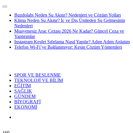
Buzdolabı Neden Su Akıtır? Nedenleri ve Çözüm Yolları
Klima Neden Su Akıtır? İç ve Dış Üniteden Su Gelmesinin
Nedenleri
Muayenesiz Araç Cezası 2026 Ne Kadar? Güncel Ceza ve
Yaptırımlar
Instagram Keşfet Sıfırlama Nasıl Yapılır? Adım Adım Anlatım
Telefon Wi-Fi’ye Bağlanmıyor: Kesin Çözüm Yöntemleri
SPOR VE BESLENME
TEKNOLOJİ VE BİLİM
EĞİTİM
SAĞLIK
GÜNDEM
BİYOGRAFİ
EKONOMİ
160