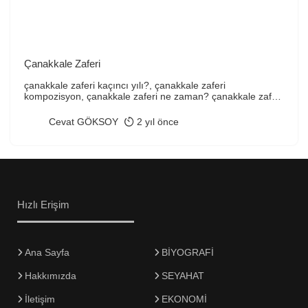
Çanakkale Zaferi
çanakkale zaferi kaçıncı yılı?, çanakkale zaferi
kompozisyon, çanakkale zaferi ne zaman? çanakkale zaferi
tarihi, Konular hakkında bilgileri bu yazımızda bulabilirsiniz.
Çanakkale Zaferi, Türk milletinin tarihinde altın harflerle
Cevat GÖKSOY
2 yıl önce
yazılan, kahramanlık dolu bir destandır. 18 Mart 1915’te
başlayan ve 9 Ocak 1916 tarihinde son bulan bu büyük
mücadele, Türk milletinin varoluş mücadelesinin en önemli
dönüm noktalarından biridir. […]
Hızlı Erişim
Ana Sayfa
BİYOGRAFİ
Hakkımızda
SEYAHAT
İletişim
EKONOMİ