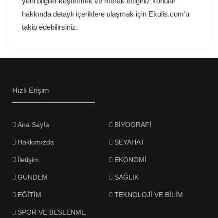
yeni bilgiler keşfetmek ve merak ettiğiniz konular
hakkında detaylı içeriklere ulaşmak için Ekulis.com’u
takip edebilirsiniz.
Hızlı Erişim
Ana Sayfa
BİYOGRAFİ
Hakkımızda
SEYAHAT
İletişim
EKONOMİ
GÜNDEM
SAĞLIK
EĞİTİM
TEKNOLOJİ VE BİLİM
SPOR VE BESLENME