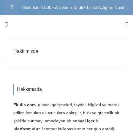
Elektrikte 4.000 kWh Sınırı Nedir? Limiti Aştığımı Nasıl
Öğrenirim?
Son Kaynak Tedarik Tarifesi Nedir? 2026 SKTT Sınırı ve
Hesaplama
Elektrik Faturası Devlet Desteği 2026: Kimler
Hakkımızda
Yararlanabilir?
Yatay Geçiş Nasıl Yapılır? Şartları, Başvuru Tarihleri ve
Belgeler
Buzdolabı Neden Su Akıtır? Nedenleri ve Çözüm Yolları
Hakkımızda
Ekulis.com
, güncel gelişmeleri, faydalı bilgileri ve merak
edilen konuları okuyuculara anlaşılır, hızlı ve güvenilir bir
şekilde sunmayı amaçlayan bir
sosyal içerik
platformudur
. İnternet kullanıcılarının her gün aradığı